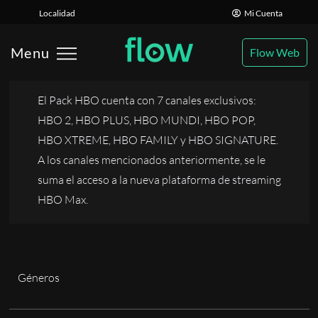
×
Localidad
Mi Cuenta
¿Qué canales tengo disponibles con
Pack HBO?
Menu
Flow Web
El Pack HBO cuenta con 7 canales exclusivos:
HBO 2, HBO PLUS, HBO MUNDI, HBO POP,
HBO XTREME, HBO FAMILY y HBO SIGNATURE.
A los canales mencionados anteriormente, se le
suma el acceso a la nueva plataforma de streaming
HBO Max.
Géneros